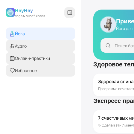
HeyHey
Yoga & Mindfulness
Приве
Йога для 
Йога
Аудио
Онлайн-практики
Здоровое те
Избранное
Здоровая спина
Экспресс пра
7 счастливых м