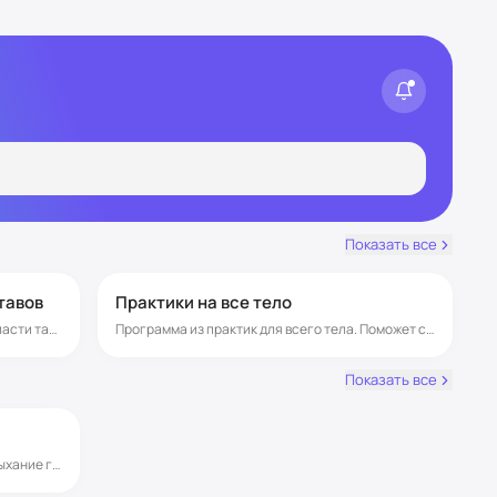
Показать все
15-30 мин
30-45 мин
тавов
Практики на все тело
Практика мягко снимает зажатость в области таза и поясницы, помогает улучшить кровообращение, увеличить подвижность и гибкость. Регулярные занятия способствуют свободе движений, лёгкости походки и внутреннему ощущению раскрепощённости.
Программа из практик для всего тела. Поможет снять скованность, расслабиться, улучшить подвижность и вернуть телу комфорт.
Показать все
до 15 мин
✨ Эти 8 минут помогут прочувствовать дыхание гор и настроиться на гармонию. Практика сочетает простые движения и дыхательные техники, которые активизируют тело, снимают зажатость и дарят ясность уму. Всего несколько минут - и вы ощущаете лёгкость, бодрость и внутреннюю силу.