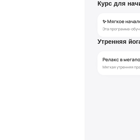
Курс для на
✨ Мягкое начало
Утренняя йог
Релакс в мегап