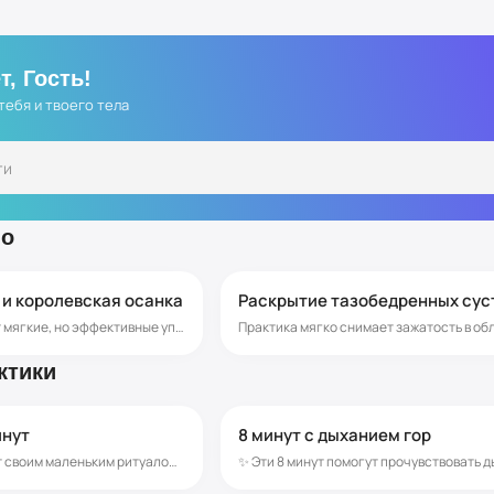
т, Гость!
тебя и твоего тела
ло
15-30 мин
 и королевская осанка
Раскрытие тазобедренных сус
Программа сочетает мягкие, но эффективные упражнения для укрепления глубоких мышц спины, раскрытия грудной клетки и снятия напряжения в шее и плечах. Легкие упражнения помогут выровнять осанку, вернуть телу лёгкость и уверенность, а движения - плавность и красоту.
ктики
до 15 мин
инут
8 минут с дыханием гор
✨ Сделай эти 7 минут своим маленьким ритуалом счастья и легкости. Практика идеально подходит для утреннего пробуждения или короткой паузы в течение дня. Эта короткая последовательность подарит ощущение лёгкости, ясности ума и настроит на счастливый ритм дня.