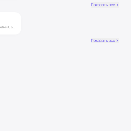
Показать все
до 15 мин
☀️«Сурья» — Солнце, символ Жизни, Сознания, Божественного начала. Когда мы совершаем Сурья Намаскар, мы приветствуем не только внешнее солнце, но и своё внутреннее солнце — энергию, осознанность, душу.
Показать все