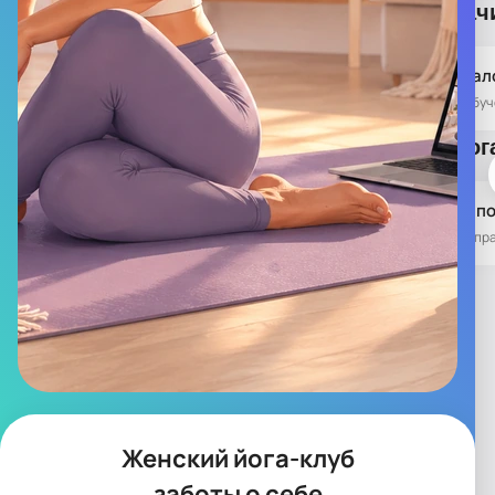
Курс для на
✨ Мягкое начало
Утренняя йог
Релакс в мегап
Женский йога-клуб
заботы о себе