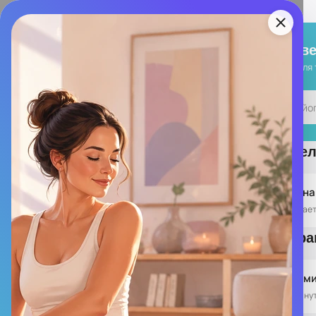
HeyHey
Yoga & Mindfulness
Приве
Йога для 
Йога
Аудио
Онлайн-практики
Здоровое те
Избранное
Здоровая спина
Экспресс пра
7 счастливых м