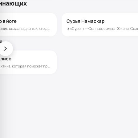
чинающих
Участникам клуба открыт доступ
до 15 мин
ко всем практикам и обучению на сайте
 в йоге
Сурья Намаскар
Йога и медитации для начинающих
Практики для тела и расслабления
Эта программа-обучение создана для тех, кто делает свои первые шаги в йоге и хочет начать заниматься мягко и без давления на себя. Внутри ты найдёшь вдохновляющее видео и несколько коротких практик. Ты узнаешь: ✨ почему начинать можно в любом возрасте ✨ как избежать перегрузки в первые дни ✨ какие ошибки делают почти все новички ✨ как быстро почувствовать пользу и лёгкость в теле А главное - вместе с мастером сделаешь короткие практики на дыхание, плечи, шею и спину, которые снимают напряжение и дарят приятное ощущение свободы в движении. Это первый шаг к внимательному и заботливому отношению к себе 💛
Музыка для восстановления энергии
а
15-30 мин
олисе
Далее
Мягкая утренняя практика, которая поможет проснуться, аккуратно размять тело и начать день с заботы о себе. Даже если вокруг шум города, дела и постоянное движение, на коврике можно найти свои несколько минут тишины, дыхания и внутреннего пространства. Практику можно делать утром после сна — до завтрака или после стакана воды. Начинайте с того объёма, который вам доступен: даже несколько минут в день уже помогают вырабатывать привычку возвращаться к себе. Со временем тело само начнёт помнить это приятное ощущение после практики — лёгкость, спокойствие и больше контакта с собой. Если во время практики появятся вопросы по асанам или ощущениям в теле, вы всегда можете написать в комментариях — мастер поможет разобраться и мягко подскажет, как выполнять движения корректнее.