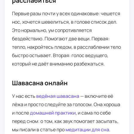
расслабиться
Первые разы почти у всех одинаковые: чешется
нос, хочется шевелиться, в голове список дел.
Это нормально, ум сопротивляется
бездействию. Помогают две вещи. Первая:
тепло, накройтесь пледом, в расслаблении тело
быстро остывает. Вторая: голос ведущего,
который не даёт вниманию разбежаться.
Шавасана онлайн
У нас есть
ведёная шавасана
— включите её
лёжа и просто следуйте за голосом. Она хороша
и после
домашней практики
, и сама по себе
перед сном: о том, как звук помогает засыпать,
мы писали в статье про
медитации для сна
.