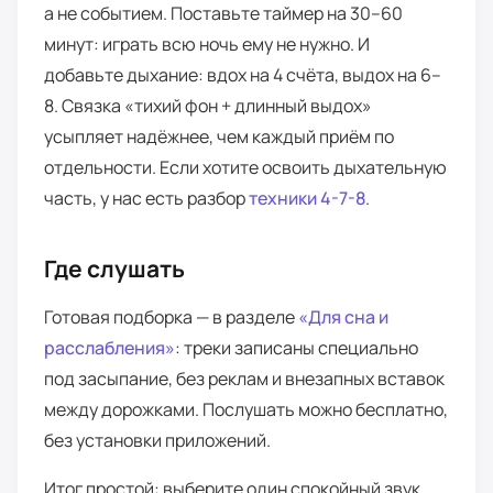
а не событием. Поставьте таймер на 30–60
минут: играть всю ночь ему не нужно. И
добавьте дыхание: вдох на 4 счёта, выдох на 6–
8. Связка «тихий фон + длинный выдох»
усыпляет надёжнее, чем каждый приём по
отдельности. Если хотите освоить дыхательную
часть, у нас есть разбор
техники 4-7-8
.
Где слушать
Готовая подборка — в разделе
«Для сна и
расслабления»
: треки записаны специально
под засыпание, без реклам и внезапных вставок
между дорожками. Послушать можно бесплатно,
без установки приложений.
Итог простой: выберите один спокойный звук,