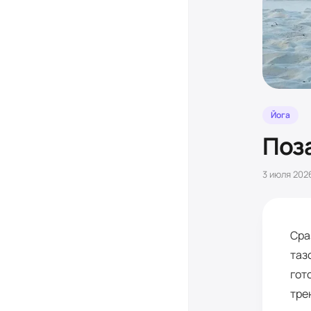
Йога
Поза
3 июля 2026
Сра
таз
гот
тре