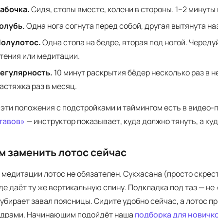
абочка.
Сидя, стопы вместе, колени в стороны. 1–2 минуты
олубь.
Одна нога согнута перед собой, другая вытянута наз
олулотос.
Одна стопа на бедре, вторая под ногой. Череду
тения или медитации.
егулярность.
10 минут раскрытия бёдер несколько раз в 
астяжка раз в месяц.
 эти положения с подстройками и таймингом есть в видео-
тавов»
— инструктор показывает, куда должно тянуть, а куд
м заменить лотос сейчас
 медитации лотос не обязателен. Сукхасана (просто скрес
де даёт ту же вертикальную спину. Подкладка под таз — не
 убирает завал поясницы. Сидите удобно сейчас, а лотос 
ёдрами. Начинающим подойдёт наша
подборка для новичк