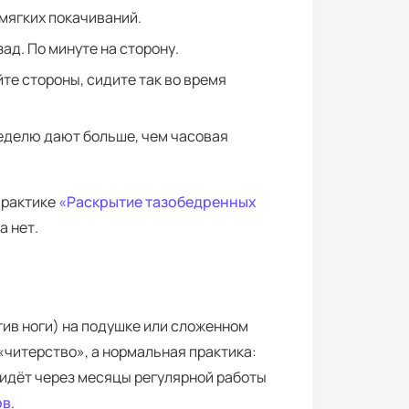
 мягких покачиваний.
ад. По минуте на сторону.
йте стороны, сидите так во время
неделю дают больше, чем часовая
практике
«Раскрытие тазобедренных
а нет.
тив ноги) на подушке или сложенном
 «читерство», а нормальная практика:
придёт через месяцы регулярной работы
ов
.