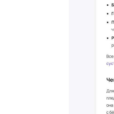
Б
Г
П
ч
Р
р
Все
сус
Че
Для
пле
она
с б