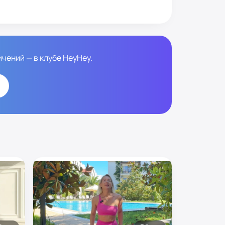
чений — в клубе HeyHey.