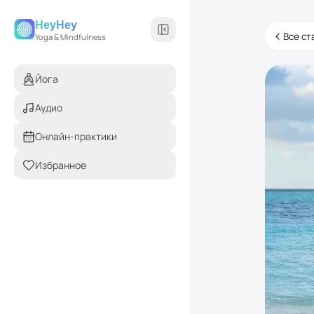
HeyHey
Все ст
Yoga & Mindfulness
Йога
Аудио
Онлайн-практики
Избранное