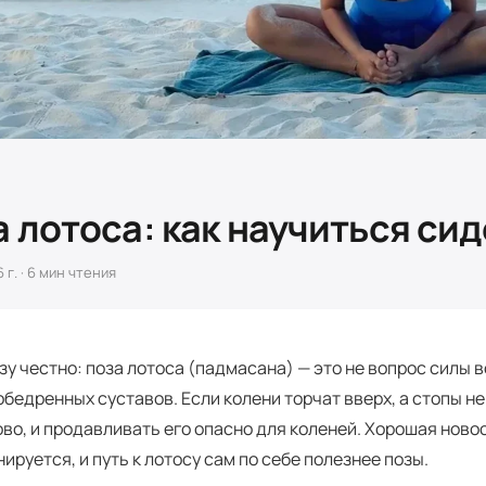
 лотоса: как научиться сид
 г.
·
6
мин чтения
зу честно: поза лотоса (падмасана) — это не вопрос силы 
обедренных суставов. Если колени торчат вверх, а стопы не
ово, и продавливать его опасно для коленей. Хорошая нов
нируется, и путь к лотосу сам по себе полезнее позы.