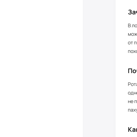
За
В л
мож
от 
пох
По
Рот
одн
не 
пах
Ка