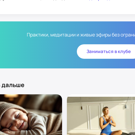
Практики, медитации и живые эфиры без ограни
Заниматься в клубе
 дальше