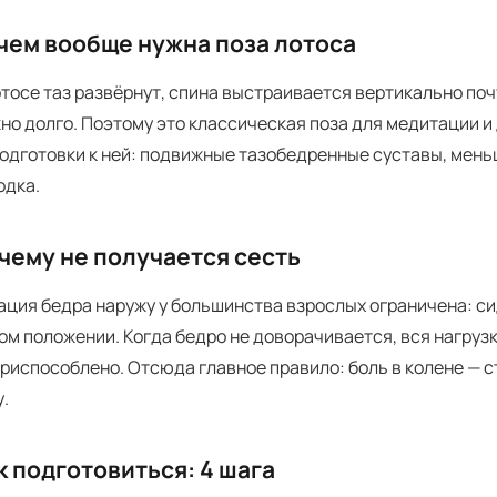
чем вообще нужна поза лотоса
отосе таз развёрнут, спина выстраивается вертикально поч
но долго. Поэтому это классическая поза для медитации и
подготовки к ней: подвижные тазобедренные суставы, мен
одка.
чему не получается сесть
ация бедра наружу у большинства взрослых ограничена: си
ом положении. Когда бедро не доворачивается, вся нагрузка
приспособлено. Отсюда главное правило: боль в колене — с
у.
к подготовиться: 4 шага