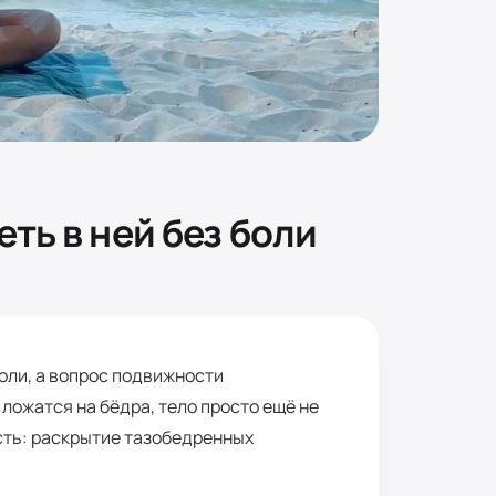
еть в ней без боли
воли, а вопрос подвижности
 ложатся на бёдра, тело просто ещё не
ость: раскрытие тазобедренных