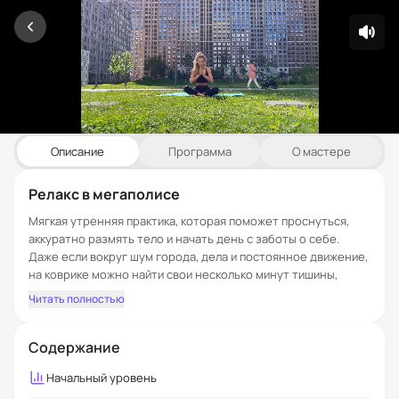
Описание
Программа
О мастере
Релакс в мегаполисе
Мягкая утренняя практика, которая поможет проснуться,
аккуратно размять тело и начать день с заботы о себе.
Даже если вокруг шум города, дела и постоянное движение,
на коврике можно найти свои несколько минут тишины,
дыхания и внутреннего пространства.
Читать полностью
Практику можно делать утром после сна — до завтрака или
после стакана воды. Начинайте с того объёма, который вам
Содержание
доступен: даже несколько минут в день уже помогают
вырабатывать привычку возвращаться к себе. Со временем
Начальный
уровень
тело само начнёт помнить это приятное ощущение после