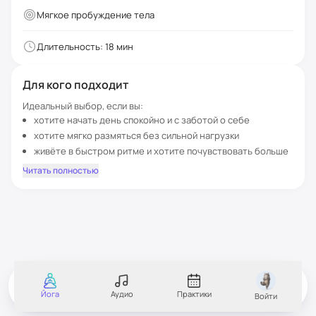
практики — лёгкость, спокойствие и больше контакта с
Мягкое пробуждение тела
собой.
Если во время практики появятся вопросы по асанам или
Длительность:
18
мин
ощущениям в теле, вы всегда можете написать в
комментариях — мастер поможет разобраться и мягко
подскажет, как выполнять движения корректнее.
Для кого подходит
Идеальный выбор, если вы:
хотите начать день спокойно и с заботой о себе
хотите мягко размяться без сильной нагрузки
живёте в быстром ритме и хотите почувствовать больше
лёгкости
Читать полностью
Йога
Аудио
Практики
Войти