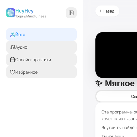
HeyHey
Назад
Yoga & Mindfulness
Йога
Аудио
Онлайн-практики
Избранное
✨ Мягкое 
Оп
Эта программа-об
хочет начать зани
Внутри ты найдёш
Ты узнаешь: