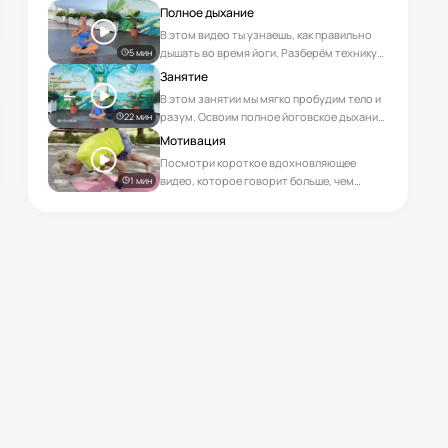
Полное дыхание
В этом видео ты узнаешь, как правильно
дышать во время йоги. Разберём технику
5 мин
полного дыхания, которая помогает
Занятие
сосредоточиться, расслабиться и лучше
В этом занятии мы мягко пробудим тело и
чувствовать тело.
разум. Освоим полное йоговское дыхание,
22 мин
выполним лёгкую разминку, а затем
Мотивация
разберём первые три асаны из комплекса
Посмотри короткое вдохновляющее
Сурья Намаскар: 1. Тадасана — поза горы 2.
видео, которое говорит больше, чем
1 мин
Урдхва Хастасана — вытяжение вверх 3.
любые объяснения 😉 Ольга пришла на
Уттанасана — наклон вперёд Ты
коврик в 70 лет. Тело не гнулось. Спина
научишься соединять дыхание с
болела. Суставы были зажаты. Но она
движением, почувствуешь устойчивость и
попробовала. Сегодня, в 82 года, она: —
лёгкость, и начнёшь свой путь в практику
легко двигается, — чувствует себя
осознанной йоги. 🌞
сильнее, чем в молодости, — и даже стала
тренером по йоге Потому что йога — это
не только про гибкость. А еще про
здоровье и лёгкость в теле 💛