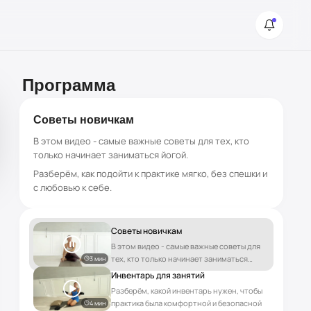
Программа
Советы новичкам
В этом видео - самые важные советы для тех, кто
только начинает заниматься йогой.
Разберём, как подойти к практике мягко, без спешки и
с любовью к себе.
Советы новичкам
В этом видео - самые важные советы для
тех, кто только начинает заниматься
3 мин
йогой. Разберём, как подойти к практике
Инвентарь для занятий
мягко, без спешки и с любовью к себе.
Разберём, какой инвентарь нужен, чтобы
практика была комфортной и безопасной
4 мин