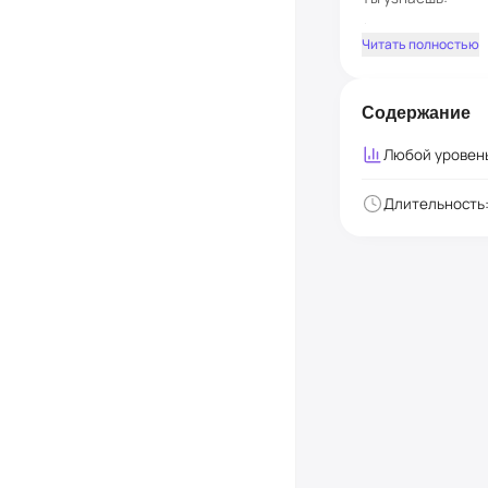
✨ почему начина
Читать полностью
✨ как избежать п
✨ какие ошибки д
Содержание
✨ как быстро поч
А главное - вмес
Любой
уровен
шею и спину, ко
в движении.
Длительность
Это первый шаг к