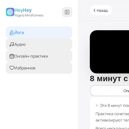
HeyHey
Назад
Yoga & Mindfulness
Йога
Аудио
Онлайн-практики
Избранное
8 минут 
Оп
✨ Эти 8 минут по
Практика сочетае
активизируют тел
Всего несколько 