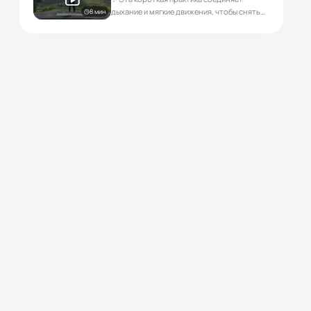
но и своё внутреннее солнце - энергию,
дыхание и мягкие движения, чтобы снять
8 мин
осознанность, душу.
усталость и вернуть ощущение
внутреннего равновесия. Всего 8 минут
помогут отпустить напряжение,
наполниться свежестью горного воздуха
и ощутить лёгкость в теле и ясность в уме.