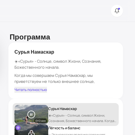
Программа
Сурья Намаскар
☀️«Сурья» - Солнце, символ Жизни, Сознания,
Божественного начала.
Когда мы совершаем Сурья Намаскар, мы
приветствуем не только внешнее солнце,
но и своё внутреннее солнце - энергию,
Читать полностью
осознанность, душу.
Сурья Намаскар
☀️«Сурья» - Солнце, символ Жизни,
Сознания, Божественного начала. Когда
10 мин
мы совершаем Сурья Намаскар, мы
Лёгкость и баланс
приветствуем не только внешнее солнце,
✨ Эта короткая практика соединяет