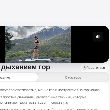
с дыханием гор
Поделиться
исание
О мастере
могут прочувствовать дыхание гор и настроиться на гармонию.
т простые движения и дыхательные техники, которые
о, снимают зажатость и дарят ясность уму.
минут - и вы ощущаете лёгкость, бодрость и внутреннюю силу.